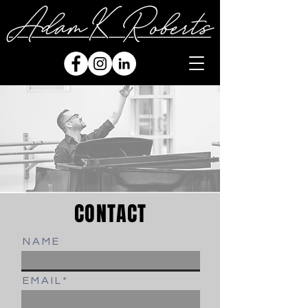
CONTACT
N A M E
E M A I L